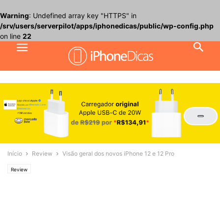
Warning
: Undefined array key "HTTPS" in
/srv/users/serverpilot/apps/iphonedicas/public/wp-config.php
on line
22
Início
Review
Visão geral dos novos iPhone 12 e 12 Pro
Review