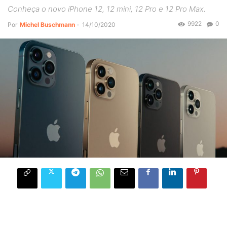
Conheça o novo iPhone 12, 12 mini, 12 Pro e 12 Pro Max.
9922
0
Por
Michel Buschmann
-
14/10/2020