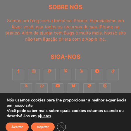
SOBRE NÓS
Somos um blog com a temática iPhone. Especialistas em
fazer você usar todos os recursos do seu iPhone na
prática. Além de ajudar com Bugs e muito mais. Nosso site
não tem ligação direta com a Apple Inc.
SIGA-NOS
Nós usamos cookies para lhe proporcionar a melhor experiência
em nosso site.
Você pode saber mais sobre quais cookies estamos usando ou
Sobre
Contato
Apoie-nos!
Consultoria
Anuncie
desativá-los em
ajustes
.
Close GDPR Cookie Banner
Aceitar
Rejeitar
© iPhoneDicas