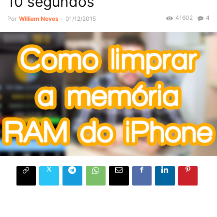
10 segundos
41602
4
Por
William Neves
-
01/12/2015