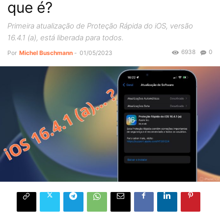
que é?
Primeira atualização de Proteção Rápida do iOS, versão
16.4.1 (a), está liberada para todos.
6938
0
Por
Michel Buschmann
-
01/05/2023