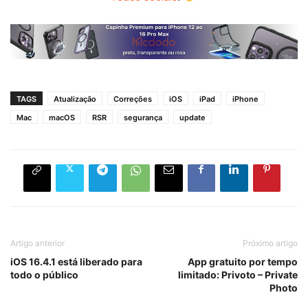
TAGS
Atualização
Correções
iOS
iPad
iPhone
Mac
macOS
RSR
segurança
update
Artigo anterior
Próximo artigo
iOS 16.4.1 está liberado para
App gratuito por tempo
todo o público
limitado: Privoto – Private
Photo