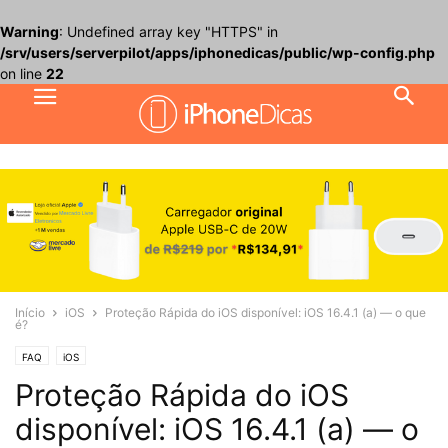
Warning
: Undefined array key "HTTPS" in
/srv/users/serverpilot/apps/iphonedicas/public/wp-config.php
on line
22
Início
iOS
Proteção Rápida do iOS disponível: iOS 16.4.1 (a) — o que
é?
FAQ
iOS
Proteção Rápida do iOS
disponível: iOS 16.4.1 (a) — o