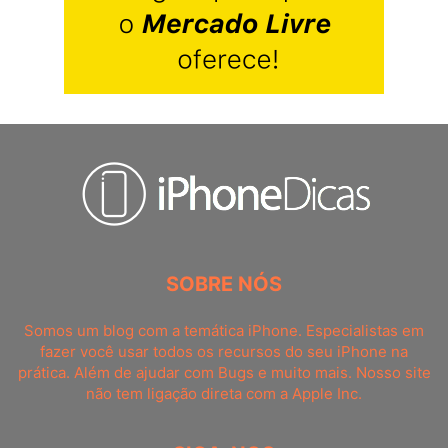
SOBRE NÓS
Somos um blog com a temática iPhone. Especialistas em
fazer você usar todos os recursos do seu iPhone na
prática. Além de ajudar com Bugs e muito mais. Nosso site
não tem ligação direta com a Apple Inc.