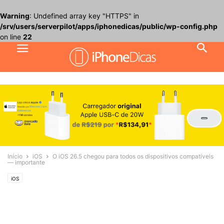
Warning
: Undefined array key "HTTPS" in
/srv/users/serverpilot/apps/iphonedicas/public/wp-config.php
on line
22
Início
iOS
O iOS 26.5 chegou para todos os dispositivos compatíveis
— importante
iOS