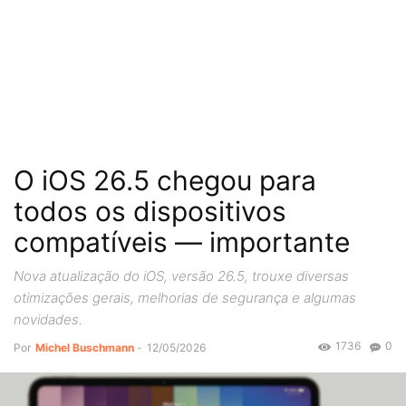
O iOS 26.5 chegou para
todos os dispositivos
compatíveis — importante
Nova atualização do iOS, versão 26.5, trouxe diversas
otimizações gerais, melhorias de segurança e algumas
novidades.
1736
0
Por
Michel Buschmann
-
12/05/2026