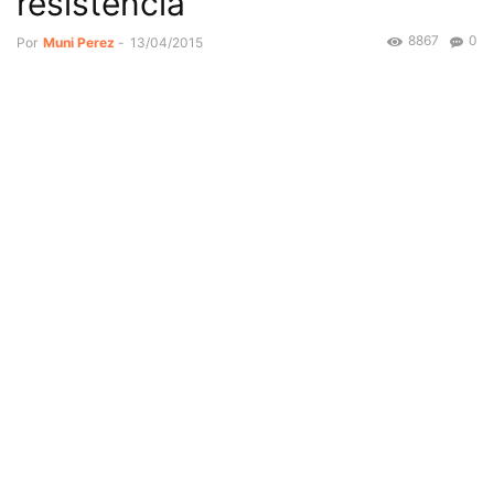
resistência
8867
0
Por
Muni Perez
-
13/04/2015