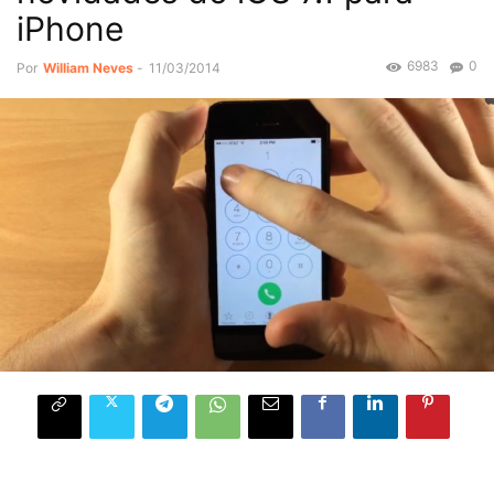
iPhone
6983
0
Por
William Neves
-
11/03/2014