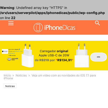
Warning
: Undefined array key "HTTPS" in
/srv/users/serverpilot/apps/iphonedicas/public/wp-config.php
on line
22
Início
Notícias
Veja um vídeo com as novidades do iOS 7.1 para
iPhone
Notícias