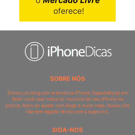
SOBRE NÓS
Somos um blog com a temática iPhone. Especialistas em
fazer você usar todos os recursos do seu iPhone na
prática. Além de ajudar com Bugs e muito mais. Nosso site
não tem ligação direta com a Apple Inc.
SIGA-NOS