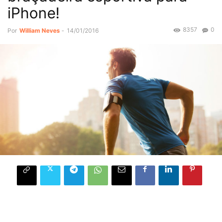
iPhone!
8357
0
Por
William Neves
-
14/01/2016