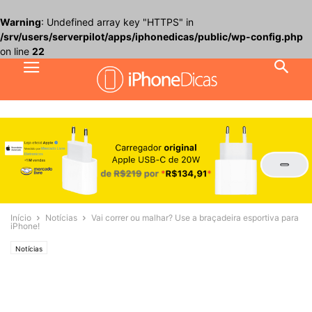
Warning
: Undefined array key "HTTPS" in
/srv/users/serverpilot/apps/iphonedicas/public/wp-config.php
on line
22
Início
Notícias
Vai correr ou malhar? Use a braçadeira esportiva para
iPhone!
Notícias