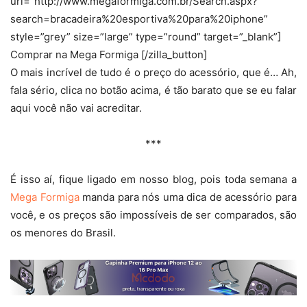
url=”http://www.megaformiga.com.br/Search.aspx?
search=bracadeira%20esportiva%20para%20iphone”
style=”grey” size=”large” type=”round” target=”_blank”]
Comprar na Mega Formiga [/zilla_button]
O mais incrível de tudo é o preço do acessório, que é… Ah,
fala sério, clica no botão acima, é tão barato que se eu falar
aqui você não vai acreditar.
***
É isso aí, fique ligado em nosso blog, pois toda semana a
Mega Formiga
manda para nós uma dica de acessório para
você, e os preços são impossíveis de ser comparados, são
os menores do Brasil.