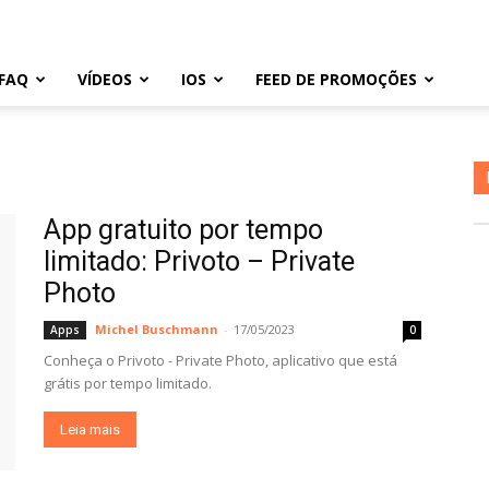
FAQ
VÍDEOS
IOS
FEED DE PROMOÇÕES
App gratuito por tempo
limitado: Privoto – Private
Photo
Michel Buschmann
-
17/05/2023
Apps
0
Conheça o Privoto - Private Photo, aplicativo que está
grátis por tempo limitado.
Leia mais