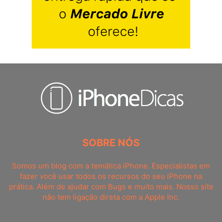
SOBRE NÓS
Somos um blog com a temática iPhone. Especialistas em
fazer você usar todos os recursos do seu iPhone na
prática. Além de ajudar com Bugs e muito mais. Nosso site
não tem ligação direta com a Apple Inc.