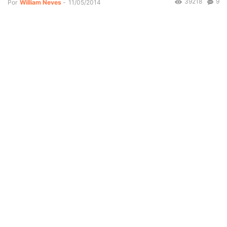
39218
9
Por
William Neves
-
11/05/2014