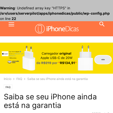
Warning
: Undefined array key "HTTPS" in
/srv/users/serverpilot/apps/iphonedicas/public/wp-config.php
on line
22
Início
FAQ
Saiba se seu iPhone ainda está na garantia
FAQ
Saiba se seu iPhone ainda
está na garantia