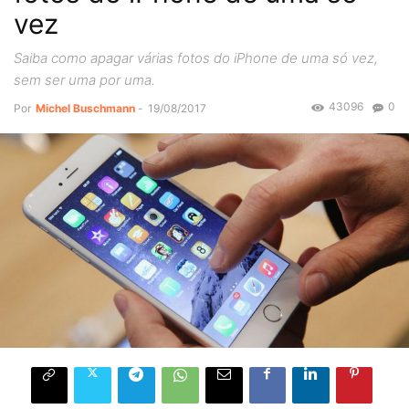
vez
Saiba como apagar várias fotos do iPhone de uma só vez,
sem ser uma por uma.
43096
0
Por
Michel Buschmann
-
19/08/2017