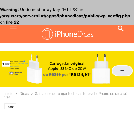
Warning
: Undefined array key "HTTPS" in
/srv/users/serverpilot/apps/iphonedicas/public/wp-config.php
on line
22
Início
Dicas
Saiba como apagar todas as fotos do iPhone de uma só
vez
Dicas