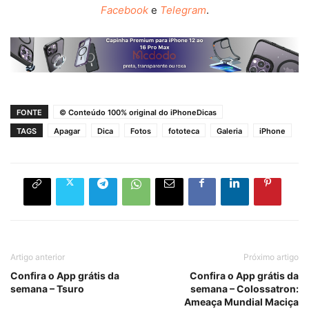
Facebook
e
Telegram
.
FONTE
© Conteúdo 100% original do iPhoneDicas
TAGS
Apagar
Dica
Fotos
fototeca
Galeria
iPhone
Artigo anterior
Próximo artigo
Confira o App grátis da
Confira o App grátis da
semana – Tsuro
semana – Colossatron:
Ameaça Mundial Maciça