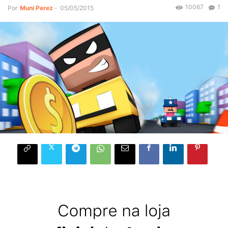
10067
1
Por
Muni Perez
-
05/05/2015