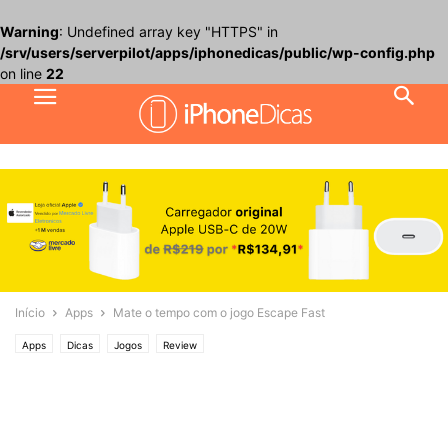
Warning
: Undefined array key "HTTPS" in
/srv/users/serverpilot/apps/iphonedicas/public/wp-config.php
on line
22
Início
Apps
Mate o tempo com o jogo Escape Fast
Apps
Dicas
Jogos
Review