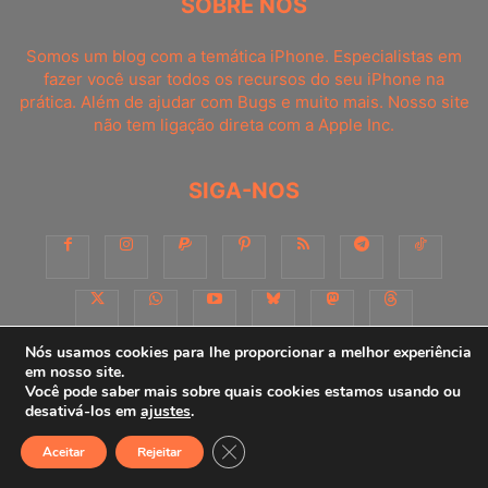
SOBRE NÓS
Somos um blog com a temática iPhone. Especialistas em
fazer você usar todos os recursos do seu iPhone na
prática. Além de ajudar com Bugs e muito mais. Nosso site
não tem ligação direta com a Apple Inc.
SIGA-NOS
Nós usamos cookies para lhe proporcionar a melhor experiência
em nosso site.
Você pode saber mais sobre quais cookies estamos usando ou
Sobre
Contato
Apoie-nos!
Consultoria
Anuncie
desativá-los em
ajustes
.
Close GDPR Cookie Banner
Aceitar
Rejeitar
© iPhoneDicas