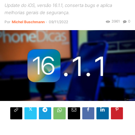
Update do iOS, versão 16.1.1, conserta bugs e aplica
melhorias gerais de segurança.
3961
0
Por
Michel Buschmann
-
09/11/2022