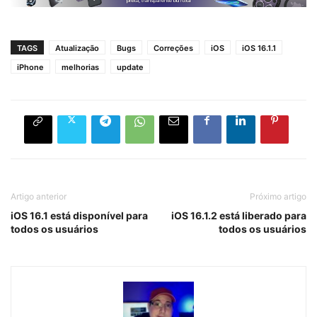
TAGS
Atualização
Bugs
Correções
iOS
iOS 16.1.1
iPhone
melhorias
update
Artigo anterior
Próximo artigo
iOS 16.1 está disponível para
iOS 16.1.2 está liberado para
todos os usuários
todos os usuários