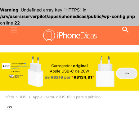
Warning
: Undefined array key "HTTPS" in
/srv/users/serverpilot/apps/iphonedicas/public/wp-config.php
on line
22
Início
iOS
Apple liberou o iOS 16.1.1 para o público
iOS