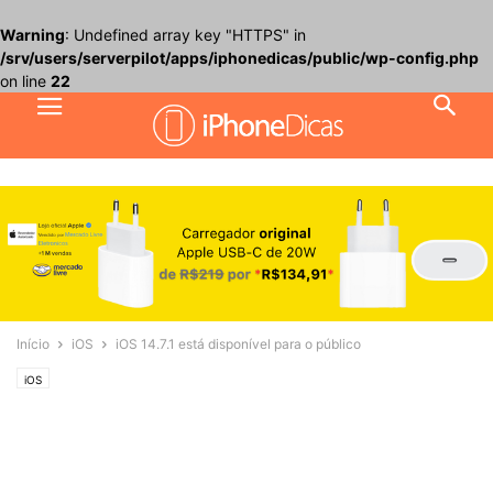
Warning
: Undefined array key "HTTPS" in
/srv/users/serverpilot/apps/iphonedicas/public/wp-config.php
on line
22
Início
iOS
iOS 14.7.1 está disponível para o público
iOS