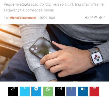
Pequena atualização do iOS, versão 14.7.1, traz melhorias na
segurança e correções gerais.
5499
0
Por
Michel Buschmann
-
26/07/2021