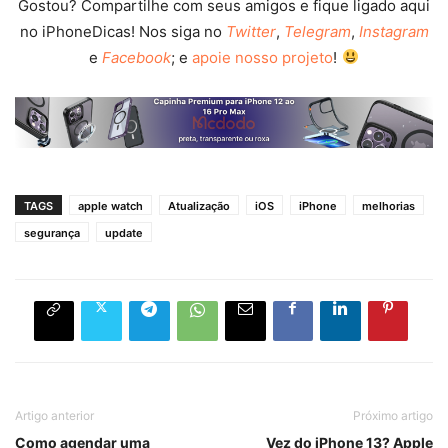
Gostou? Compartilhe com seus amigos e fique ligado aqui
no iPhoneDicas! Nos siga no
Twitter
,
Telegram
,
Instagram
e
Facebook
; e
apoie nosso projeto
!
TAGS
apple watch
Atualização
iOS
iPhone
melhorias
segurança
update
Artigo anterior
Próximo artigo
Como agendar uma
Vez do iPhone 13? Apple