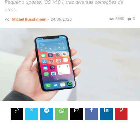
Pequeno update, iOS 14.0.1, traz diversas correções de
erros.
6660
0
Por
Michel Buschmann
-
24/09/2020