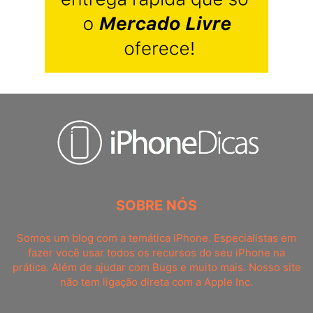
SOBRE NÓS
Somos um blog com a temática iPhone. Especialistas em
fazer você usar todos os recursos do seu iPhone na
prática. Além de ajudar com Bugs e muito mais. Nosso site
não tem ligação direta com a Apple Inc.