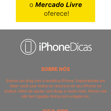
SOBRE NÓS
Somos um blog com a temática iPhone. Especialistas em
fazer você usar todos os recursos do seu iPhone na
prática. Além de ajudar com Bugs e muito mais. Nosso site
não tem ligação direta com a Apple Inc.