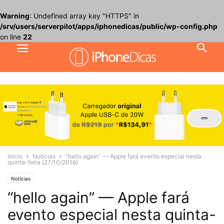
Warning
: Undefined array key "HTTPS" in
/srv/users/serverpilot/apps/iphonedicas/public/wp-config.php
on line
22
Início
Notícias
“hello again” — Apple fará evento especial nesta
quinta-feira (27/10/2016)
Notícias
“hello again” — Apple fará
evento especial nesta quinta-