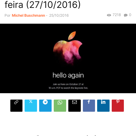
feira (27/10/2016)
7218
0
Por
Michel Buschmann
-
25/10/2016