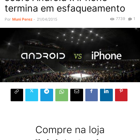
termina em esfaqueamento
7739
1
Por
Muni Perez
-
21/04/2015