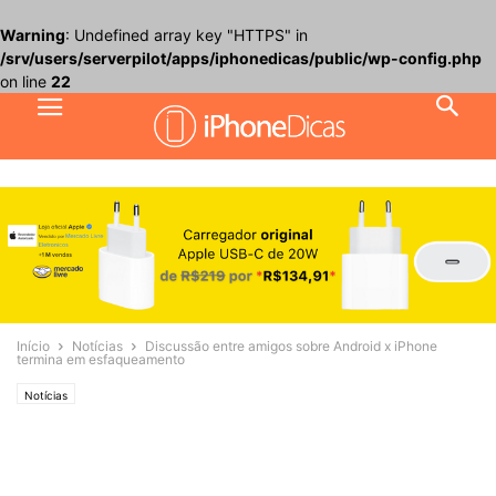
Warning
: Undefined array key "HTTPS" in
/srv/users/serverpilot/apps/iphonedicas/public/wp-config.php
on line
22
Início
Notícias
Discussão entre amigos sobre Android x iPhone
termina em esfaqueamento
Notícias