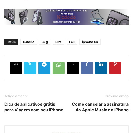
TAGS
Bateria
Bug
Erro
Fail
iphone 6s
Artigo anterior
Próximo artigo
Dica de aplicativos grátis
Como cancelar a assinatura
para Viagem com seu iPhone
do Apple Music no iPhone