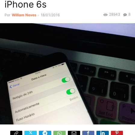
iPhone 6s
28943
8
Por
William Neves
-
18/01/2016