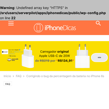
Warning
: Undefined array key "HTTPS" in
/srv/users/serverpilot/apps/iphonedicas/public/wp-config.php
on line
22
Início
FAQ
Corrigindo o bug da percentagem da bateria no iPhone 6s
FAQ