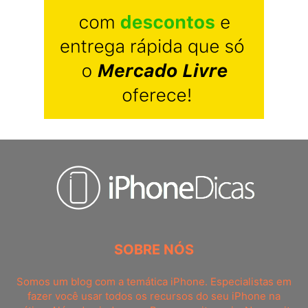
SOBRE NÓS
Somos um blog com a temática iPhone. Especialistas em
fazer você usar todos os recursos do seu iPhone na