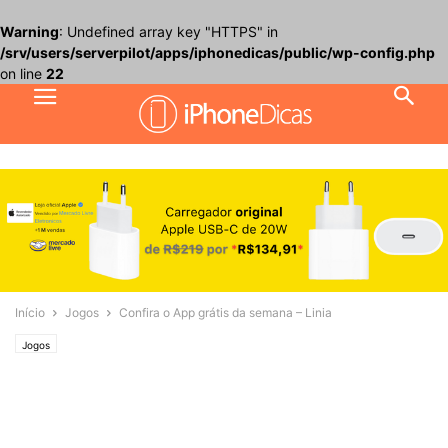
Warning
: Undefined array key "HTTPS" in
/srv/users/serverpilot/apps/iphonedicas/public/wp-config.php
on line
22
Início
Jogos
Confira o App grátis da semana – Linia
Jogos