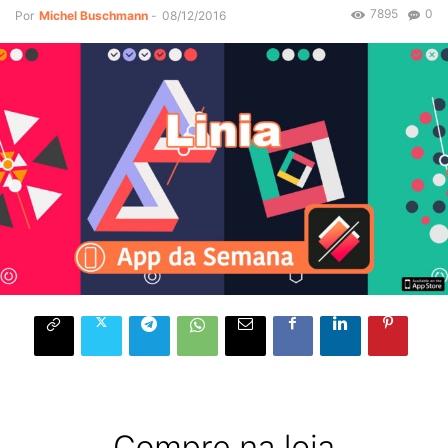
7895
0
Por
Michel Buschmann
-
08/12/2016