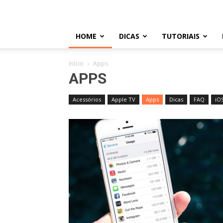
HOME
DICAS
TUTORIAIS
Início
Apps
APPS
Acessórios
Apple TV
Apps
Dicas
FAQ
iO