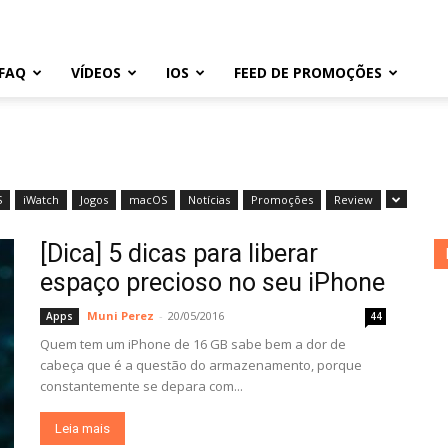
FAQ
VÍDEOS
IOS
FEED DE PROMOÇÕES
S
iWatch
Jogos
macOS
Notícias
Promoções
Review
[Dica] 5 dicas para liberar
espaço precioso no seu iPhone
Muni Perez
-
20/05/2016
Apps
44
Quem tem um iPhone de 16 GB sabe bem a dor de
cabeça que é a questão do armazenamento, porque
constantemente se depara com...
Leia mais