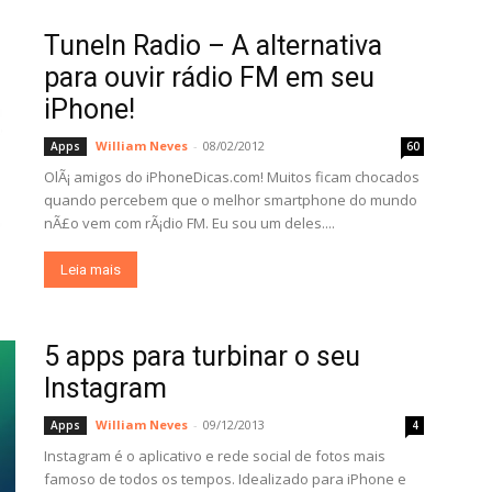
TuneIn Radio – A alternativa
para ouvir rádio FM em seu
iPhone!
William Neves
-
08/02/2012
Apps
60
OlÃ¡ amigos do iPhoneDicas.com! Muitos ficam chocados
quando percebem que o melhor smartphone do mundo
nÃ£o vem com rÃ¡dio FM. Eu sou um deles....
Leia mais
5 apps para turbinar o seu
Instagram
William Neves
-
09/12/2013
Apps
4
Instagram é o aplicativo e rede social de fotos mais
famoso de todos os tempos. Idealizado para iPhone e