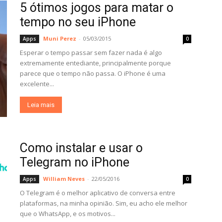
5 ótimos jogos para matar o
tempo no seu iPhone
Muni Perez
-
05/03/2015
Apps
0
Esperar o tempo passar sem fazer nada é algo
extremamente entediante, principalmente porque
parece que o tempo não passa. O iPhone é uma
excelente...
Leia mais
Como instalar e usar o
Telegram no iPhone
William Neves
-
22/05/2016
Apps
0
O Telegram é o melhor aplicativo de conversa entre
plataformas, na minha opinião. Sim, eu acho ele melhor
que o WhatsApp, e os motivos...