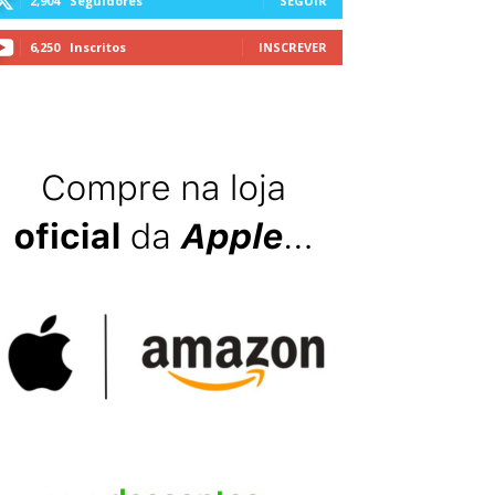
2,904
Seguidores
SEGUIR
6,250
Inscritos
INSCREVER