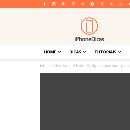
iPhoneDicas
HOME
DICAS
TUTORIAIS
Início
Notícias
6 lindos Wallpaper natalinos para 