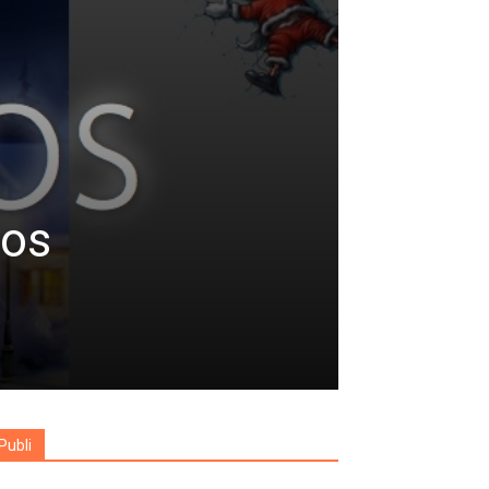
nos
Publi