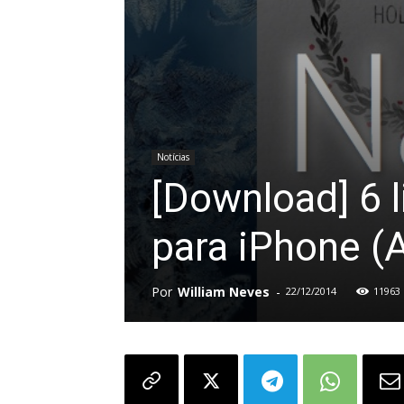
Notícias
[Download] 6 l
para iPhone (A
Por
William Neves
-
22/12/2014
11963