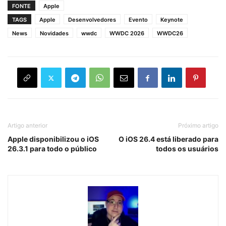
FONTE
Apple
TAGS
Apple
Desenvolvedores
Evento
Keynote
News
Novidades
wwdc
WWDC 2026
WWDC26
Artigo anterior
Próximo artigo
Apple disponibilizou o iOS
O iOS 26.4 está liberado para
26.3.1 para todo o público
todos os usuários