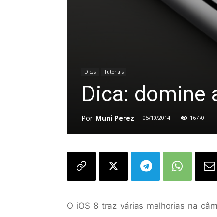
Dicas
Tutoriais
Dica: domine 
Por
Muni Perez
-
05/10/2014
16770
O iOS 8 traz várias melhorias na câm