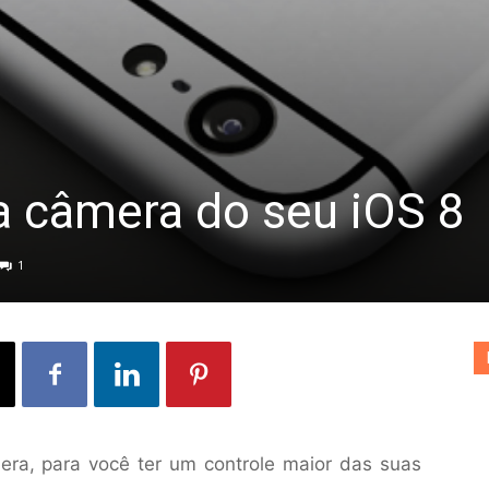
a câmera do seu iOS 8
1
era, para você ter um controle maior das suas