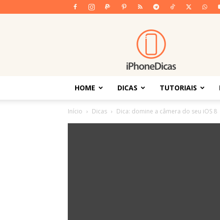
iPhoneDicas
HOME
DICAS
TUTORIAIS
Início
Dicas
Dica: domine a câmera do seu iOS 8