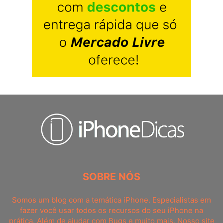
SOBRE NÓS
Somos um blog com a temática iPhone. Especialistas em
fazer você usar todos os recursos do seu iPhone na
prática. Além de ajudar com Bugs e muito mais. Nosso site