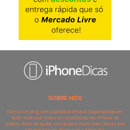
SOBRE NÓS
Somos um blog com a temática iPhone. Especialistas em
fazer você usar todos os recursos do seu iPhone na
prática. Além de ajudar com Bugs e muito mais. Nosso site
não tem ligação direta com a Apple Inc.