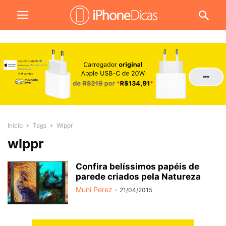
Início
Tags
Wlppr
wlppr
Confira belíssimos papéis de
parede criados pela Natureza
Muni Perez
-
21/04/2015