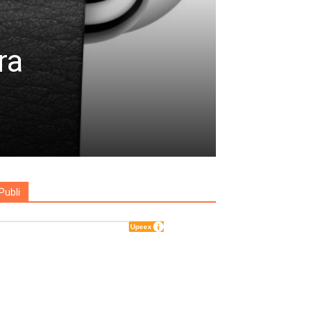
ra
Publi