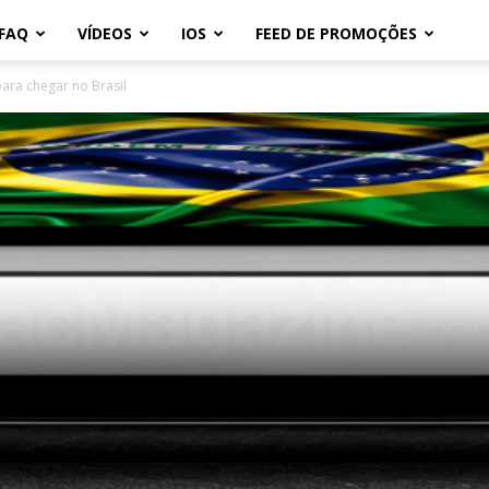
FAQ
VÍDEOS
IOS
FEED DE PROMOÇÕES
ara chegar no Brasil