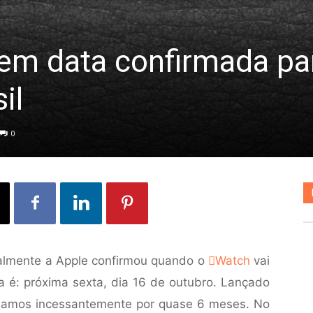
em data confirmada pa
il
0
nalmente a Apple confirmou quando o
Watch
vai
ta é: próxima sexta, dia 16 de outubro. Lançado
damos incessantemente por quase 6 meses. No