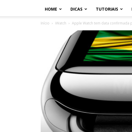
HOME
DICAS
TUTORIAIS
Início
iWatch
Apple Watch tem data confirmada p