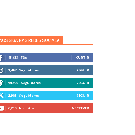
NOS SIGA NAS REDES SOCIAIS!
45,633
Fãs
CURTIR
2,497
Seguidores
SEGUIR
10,900
Seguidores
SEGUIR
2,903
Seguidores
SEGUIR
6,250
Inscritos
INSCREVER