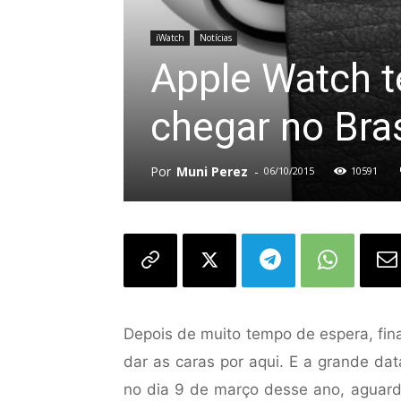
iWatch
Notícias
Apple Watch t
chegar no Bras
Por
Muni Perez
-
06/10/2015
10591
Depois de muito tempo de espera, fi
dar as caras por aqui. E a grande da
no dia 9 de março desse ano, aguar