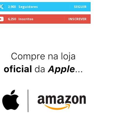
2,903
Seguidores
SEGUIR
6,250
Inscritos
INSCREVER