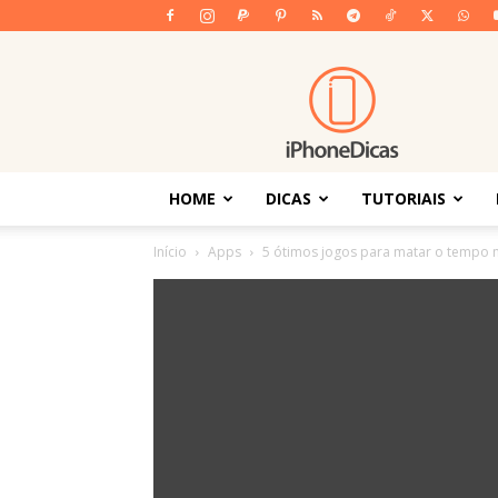
iPhoneDicas
HOME
DICAS
TUTORIAIS
Início
Apps
5 ótimos jogos para matar o tempo 