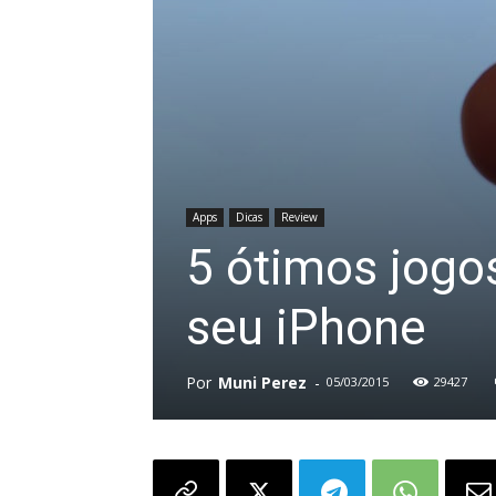
Apps
Dicas
Review
5 ótimos jogo
seu iPhone
Por
Muni Perez
-
05/03/2015
29427