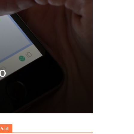
no
Publi