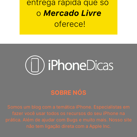
SOBRE NÓS
Somos um blog com a temática iPhone. Especialistas em
fazer você usar todos os recursos do seu iPhone na
prática. Além de ajudar com Bugs e muito mais. Nosso site
não tem ligação direta com a Apple Inc.