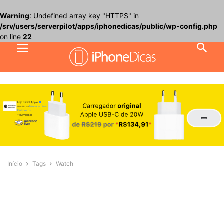
Warning
: Undefined array key "HTTPS" in
/srv/users/serverpilot/apps/iphonedicas/public/wp-config.php
on line
22
Início
Tags
Watch