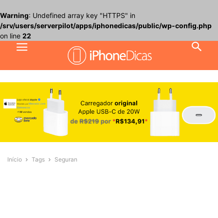
Warning
: Undefined array key "HTTPS" in
/srv/users/serverpilot/apps/iphonedicas/public/wp-config.php
on line
22
Início
Tags
Seguran