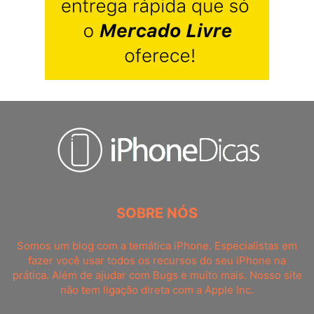
SOBRE NÓS
Somos um blog com a temática iPhone. Especialistas em
fazer você usar todos os recursos do seu iPhone na
prática. Além de ajudar com Bugs e muito mais. Nosso site
não tem ligação direta com a Apple Inc.