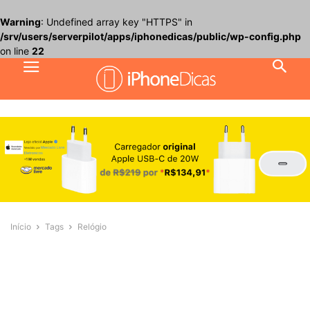
Warning
: Undefined array key "HTTPS" in
/srv/users/serverpilot/apps/iphonedicas/public/wp-config.php
on line
22
Início
Tags
Relógio