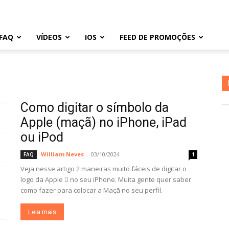
FAQ
VÍDEOS
IOS
FEED DE PROMOÇÕES
Como digitar o símbolo da
Apple (maçã) no iPhone, iPad
ou iPod
William Neves
-
03/10/2024
FAQ
1
Veja nesse artigo 2 maneiras muito fáceis de digitar o
logo da Apple  no seu iPhone. Muita gente quer saber
como fazer para colocar a Maçã no seu perfil.
Leia mais