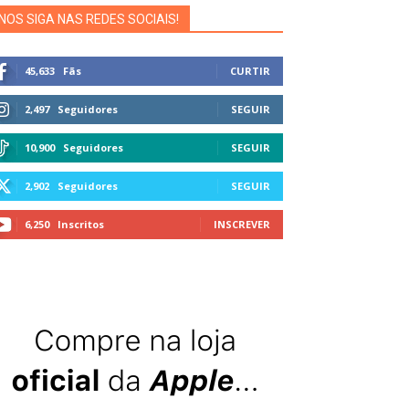
NOS SIGA NAS REDES SOCIAIS!
45,633
Fãs
CURTIR
2,497
Seguidores
SEGUIR
10,900
Seguidores
SEGUIR
2,902
Seguidores
SEGUIR
6,250
Inscritos
INSCREVER