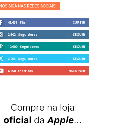
NOS SIGA NAS REDES SOCIAIS!
45,631
Fãs
CURTIR
2,502
Seguidores
SEGUIR
10,900
Seguidores
SEGUIR
2,903
Seguidores
SEGUIR
6,250
Inscritos
INSCREVER