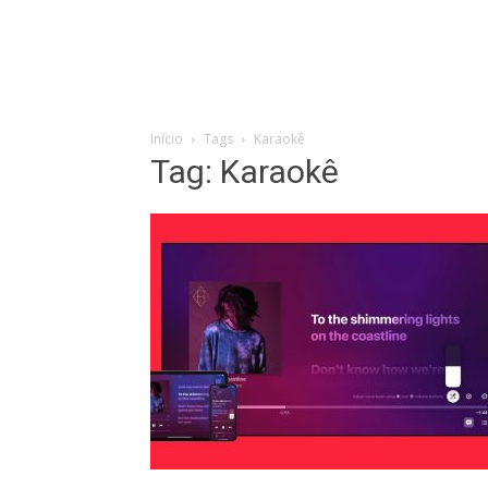
Início
Tags
Karaokê
Tag: Karaokê