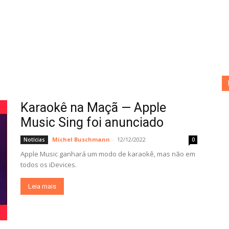
Karaokê na Maçã — Apple
Music Sing foi anunciado
Michel Buschmann
-
12/12/2022
Notícias
0
Apple Music ganhará um modo de karaokê, mas não em
todos os iDevices.
Leia mais