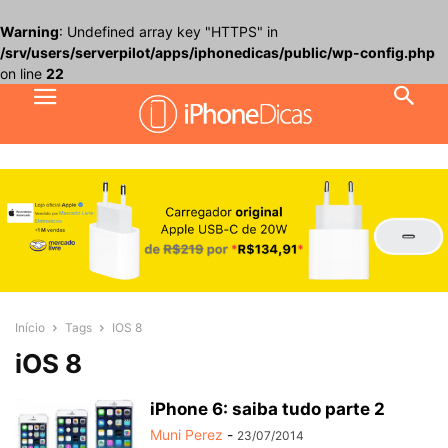
Warning
: Undefined array key "HTTPS" in
/srv/users/serverpilot/apps/iphonedicas/public/wp-config.php
on line
22
Início
Tags
IOS 8
iOS 8
iPhone 6: saiba tudo parte 2
Muni Perez
-
23/07/2014