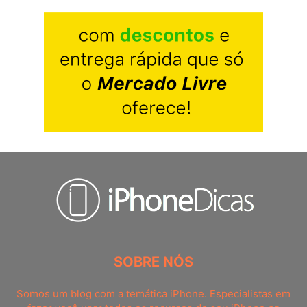
SOBRE NÓS
Somos um blog com a temática iPhone. Especialistas em