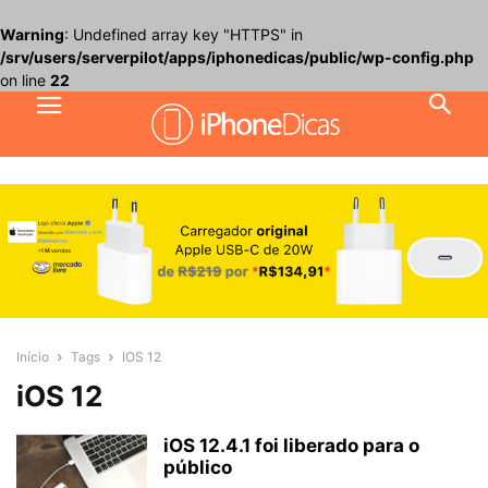
Warning
: Undefined array key "HTTPS" in
/srv/users/serverpilot/apps/iphonedicas/public/wp-config.php
on line
22
Início
Tags
IOS 12
iOS 12
iOS 12.4.1 foi liberado para o
público