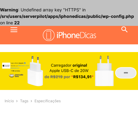
Warning
: Undefined array key "HTTPS" in
/srv/users/serverpilot/apps/iphonedicas/public/wp-config.php
on line
22
Início
Tags
Especificações