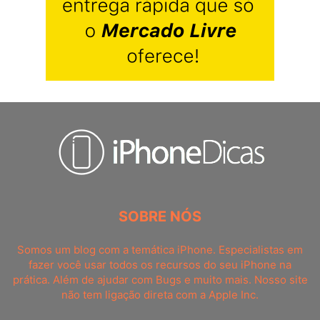
SOBRE NÓS
Somos um blog com a temática iPhone. Especialistas em
fazer você usar todos os recursos do seu iPhone na
prática. Além de ajudar com Bugs e muito mais. Nosso site
não tem ligação direta com a Apple Inc.