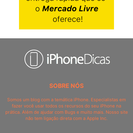
SOBRE NÓS
Somos um blog com a temática iPhone. Especialistas em
fazer você usar todos os recursos do seu iPhone na
prática. Além de ajudar com Bugs e muito mais. Nosso site
não tem ligação direta com a Apple Inc.