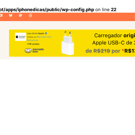
lot/apps/iphonedicas/public/wp-config.php
on line
22