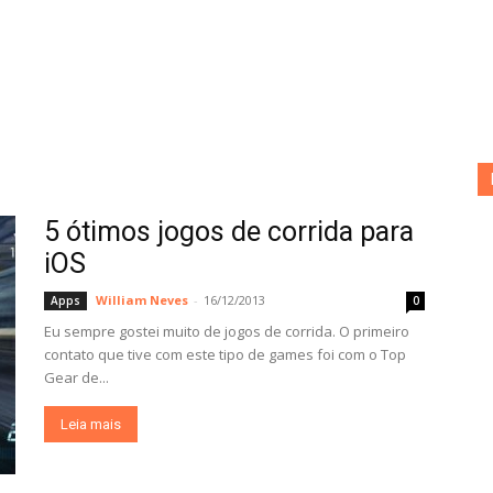
5 ótimos jogos de corrida para
iOS
William Neves
-
16/12/2013
Apps
0
Eu sempre gostei muito de jogos de corrida. O primeiro
contato que tive com este tipo de games foi com o Top
Gear de...
Leia mais