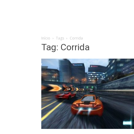
Início
Tags
Corrida
Tag: Corrida