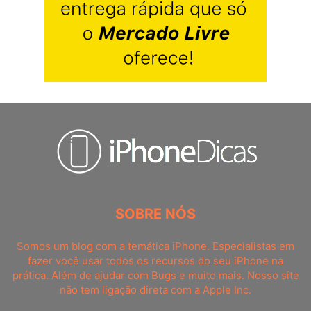
SOBRE NÓS
Somos um blog com a temática iPhone. Especialistas em
fazer você usar todos os recursos do seu iPhone na
prática. Além de ajudar com Bugs e muito mais. Nosso site
não tem ligação direta com a Apple Inc.