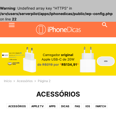
Warning
: Undefined array key "HTTPS" in
/srv/users/serverpilot/apps/iphonedicas/public/wp-config.php
on line
22
Início
Acessórios
Página 2
ACESSÓRIOS
ACESSÓRIOS
APPLE TV
APPS
DICAS
FAQ
IOS
IWATCH
JOGOS
MACOS
NOTÍCIAS
PROMOÇÕES
REVIEW
TUTORIAIS