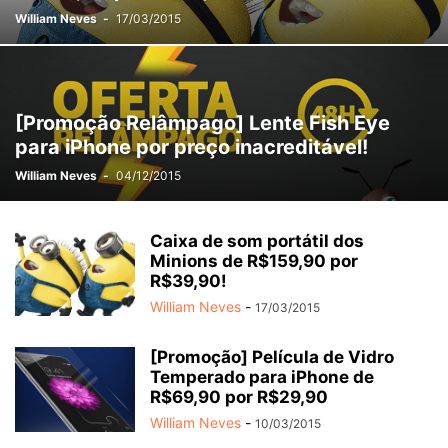
William Neves
-
17/03/2015
[Promoção Relâmpago] Lente Fish Eye
para iPhone por preço inacreditável!
William Neves
-
04/12/2015
Caixa de som portátil dos
Minions de R$159,90 por
R$39,90!
William Neves
-
17/03/2015
[Promoção] Película de Vidro
Temperado para iPhone de
R$69,90 por R$29,90
William Neves
-
10/03/2015