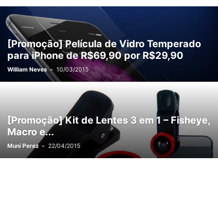
VÍDEOS
WALLPAPERS
[Promoção] Película de Vidro Temperado
para iPhone de R$69,90 por R$29,90
William Neves
-
10/03/2015
[Promoção] Kit de Lentes 3 em 1 – Fisheye,
Macro e...
Muni Perez
-
22/04/2015