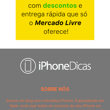
SOBRE NÓS
Somos um blog com a temática iPhone. Especialistas em
fazer você usar todos os recursos do seu iPhone na