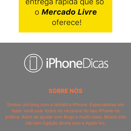
SOBRE NÓS
Somos um blog com a temática iPhone. Especialistas em
fazer você usar todos os recursos do seu iPhone na
prática. Além de ajudar com Bugs e muito mais. Nosso site
não tem ligação direta com a Apple Inc.