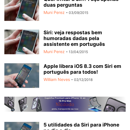
duas perguntas
Muni Perez
-
03/09/2015
Siri: veja respostas bem
humoradas dadas pela
assistente em português
Muni Perez
-
13/04/2015
Apple libera iOS 8.3 com Siri em
português para todos!
William Neves
-
02/12/2018
5 utilidades da Siri para iPhone