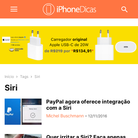
Início
Tags
Siri
Siri
PayPal agora oferece integração
com a Siri
Michel Buschmann
-
12/11/2016
Quer irritar a Siri? Faça apenas