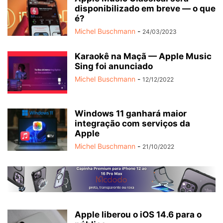
disponibilizado em breve — o que
é?
Michel Buschmann
-
24/03/2023
Karaokê na Maçã — Apple Music
Sing foi anunciado
Michel Buschmann
-
12/12/2022
Windows 11 ganhará maior
integração com serviços da
Apple
Michel Buschmann
-
21/10/2022
Apple liberou o iOS 14.6 para o