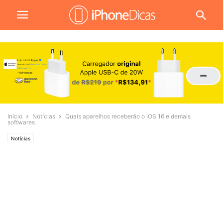
Início
Notícias
Quais aparelhos receberão o iOS 16 e demais
softwares
Notícias