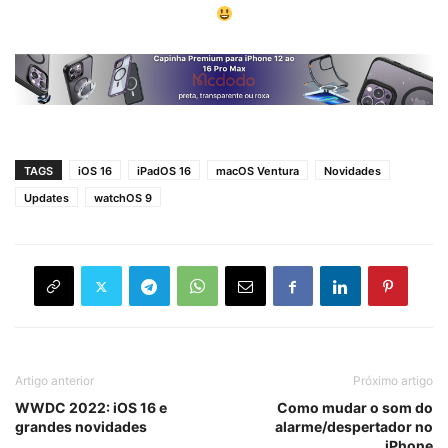
TAGS
iOS 16
iPadOS 16
macOS Ventura
Novidades
Updates
watchOS 9
Artigo anterior
Próximo artigo
WWDC 2022: iOS 16 e
Como mudar o som do
grandes novidades
alarme/despertador no
iPhone