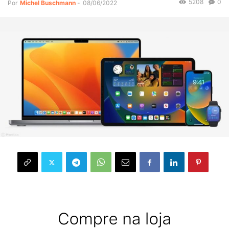
5208
0
Por
Michel Buschmann
-
08/06/2022