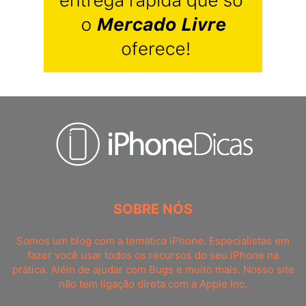
SOBRE NÓS
Somos um blog com a temática iPhone. Especialistas em
fazer você usar todos os recursos do seu iPhone na
prática. Além de ajudar com Bugs e muito mais. Nosso site
não tem ligação direta com a Apple Inc.