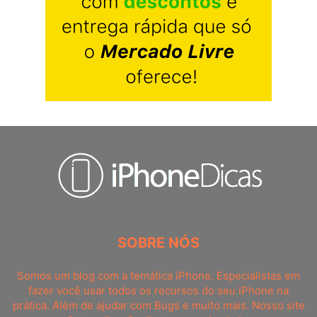
SOBRE NÓS
Somos um blog com a temática iPhone. Especialistas em
fazer você usar todos os recursos do seu iPhone na
prática. Além de ajudar com Bugs e muito mais. Nosso site