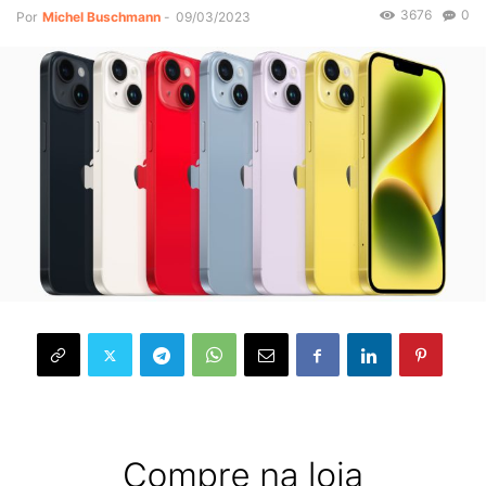
3676
0
Por
Michel Buschmann
-
09/03/2023