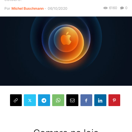
6160
0
Por
Michel Buschmann
-
06/10/2020