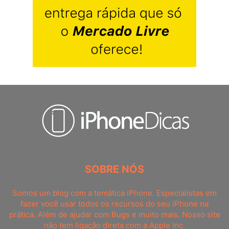
SOBRE NÓS
Somos um blog com a temática iPhone. Especialistas em
fazer você usar todos os recursos do seu iPhone na
prática. Além de ajudar com Bugs e muito mais. Nosso site
não tem ligação direta com a Apple Inc.