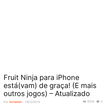
Fruit Ninja para iPhone
está(vam) de graça! (E mais
outros jogos) – Atualizado
8206
3
Por
fernando
-
19/12/2014