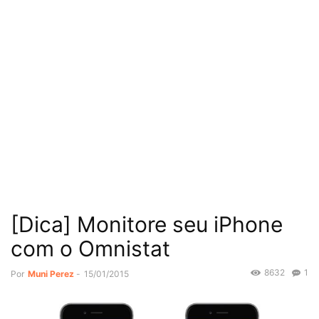
[Dica] Monitore seu iPhone
com o Omnistat
8632
1
Por
Muni Perez
-
15/01/2015